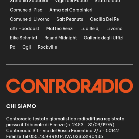
Stefania Saccardi
Vigili del Fuoco
Stato brado
Comune di Pisa
Arma dei Carabinieri
Comune di Livorno
Salt Peanuts
Cecilia Del Re
altri-podcast
Matteo Renzi
Lucille dj
Livorno
Eike Schmidt
Round Midnight
Gallerie degli Uffizi
Pd
Cgil
Rockville
CHI SIAMO
Controradio testata giornalistica radiodiffusa registrata
presso il Tribunale di Firenze (n. 2483 - 31/03/1976)
Controradio Srl - via del Rosso Fiorentino 2/b - 50142
Firenze Tel 055.73.99910 P. IVA 03353190485