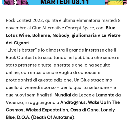
Rock Contest 2022, quinta e ultima eliminatoria martedì 8
novembre al Glue Alternative Concept Space, con:
Blue
Lotus Wine
,
Bohème
,
Nobody
,
giuliomaria
e
Le Pietre
dei Giganti
.
“Live is better” e lo dimostra il grande interesse che il
Rock Contest sta suscitando nel pubblico che sinora è
stato presente a tutte le serate e che lo ha seguito
online, con entusiasmo e voglia di conoscere i
protagonisti di questa edizione. Un Glue stracolmo
quello di venerdì scorso – per la quarta selezione – e
due nuovi semifinalisti:
Mundial
da Lecce e
Lamante
da
Vicenza, si aggiungono a
Androgy̆nus, Wake Up In The
Cosmos, Wicked Expectation
,
Ossa di Cane
,
Lonely
Blue
,
D.O.A. (Death Of Autotune
).