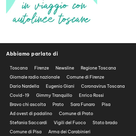
Abbiamo parlato di
Toscana
Firenze
Newsline
Regione Toscana
Giornale radio nazionale
Comune di Firenze
Dario Nardella
Eugenio Giani
Coronavirus Toscana
Covid-19
Gimmy Tranquillo
Enrico Rossi
Bravo chi ascolta
Prato
Sara Funaro
Pisa
Ad ovest di padalino
Comune di Prato
Stefania Saccardi
Vigili del Fuoco
Stato brado
Comune di Pisa
Arma dei Carabinieri