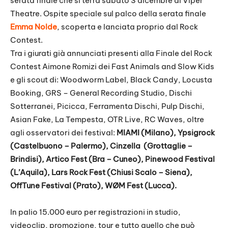
serata finale che si terrà sabato 3 dicembre al Viper
Theatre. Ospite speciale sul palco della serata finale
Emma Nolde
, scoperta e lanciata proprio dal Rock
Contest.
Tra i giurati già annunciati presenti alla Finale del Rock
Contest Aimone Romizi dei Fast Animals and Slow Kids
e gli scout di: Woodworm Label, Black Candy, Locusta
Booking, GRS – General Recording Studio, Dischi
Sotterranei, Picicca, Ferramenta Dischi, Pulp Dischi,
Asian Fake, La Tempesta, OTR Live, RC Waves, oltre
agli osservatori dei festival:
MIAMI (Milano), Ypsigrock
(Castelbuono – Palermo), Cinzella (Grottaglie –
Brindisi), Artico Fest (Bra – Cuneo), Pinewood Festival
(L’Aquila), Lars Rock Fest (Chiusi Scalo – Siena),
OffTune Festival (Prato), WØM Fest (Lucca).
In palio 15.000 euro per registrazioni in studio,
videoclip, promozione, tour e tutto quello che può