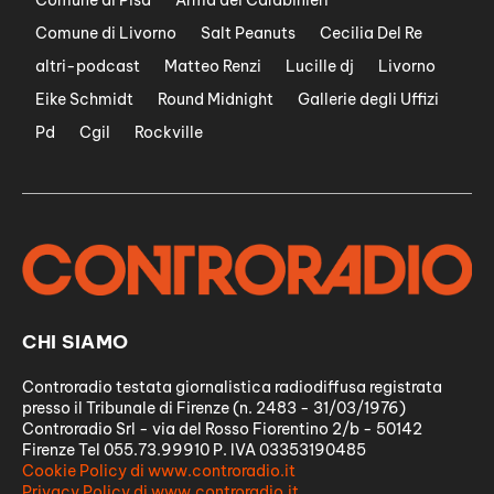
Comune di Pisa
Arma dei Carabinieri
Comune di Livorno
Salt Peanuts
Cecilia Del Re
altri-podcast
Matteo Renzi
Lucille dj
Livorno
Eike Schmidt
Round Midnight
Gallerie degli Uffizi
Pd
Cgil
Rockville
CHI SIAMO
Controradio testata giornalistica radiodiffusa registrata
presso il Tribunale di Firenze (n. 2483 - 31/03/1976)
Controradio Srl - via del Rosso Fiorentino 2/b - 50142
Firenze Tel 055.73.99910 P. IVA 03353190485
Cookie Policy di www.controradio.it
Privacy Policy di www.controradio.it