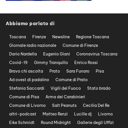
Abbiamo parlato di
Toscana
Firenze
Newsline
Regione Toscana
Giornale radio nazionale
Comune di Firenze
Dario Nardella
Eugenio Giani
Coronavirus Toscana
Covid-19
Gimmy Tranquillo
Enrico Rossi
Bravo chi ascolta
Prato
Sara Funaro
Pisa
Ad ovest di padalino
Comune di Prato
Stefania Saccardi
Vigili del Fuoco
Stato brado
Comune di Pisa
Arma dei Carabinieri
Comune di Livorno
Salt Peanuts
Cecilia Del Re
altri-podcast
Matteo Renzi
Lucille dj
Livorno
Eike Schmidt
Round Midnight
Gallerie degli Uffizi