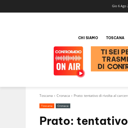
Gio 6 Ago 
CHI SIAMO
TOSCANA
Toscana
Cronaca
Prato: tentativo di rivolta al carce
Toscana
Cronaca
Prato: tentativo 