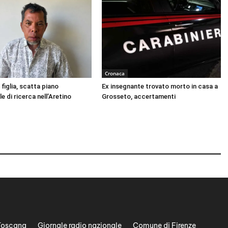
Cronaca
 figlia, scatta piano
Ex insegnante trovato morto in casa a
le di ricerca nell’Aretino
Grosseto, accertamenti
Toscana
Giornale radio nazionale
Comune di Firenze