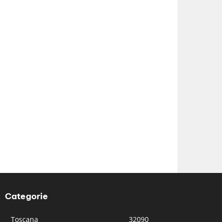
Categorie
Toscana
32090