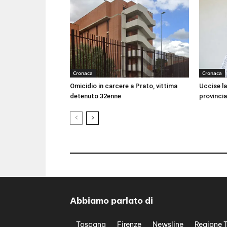
Cronaca
Cronaca
Omicidio in carcere a Prato, vittima
Uccise la
detenuto 32enne
provincia
Abbiamo parlato di
Toscana
Firenze
Newsline
Regione 