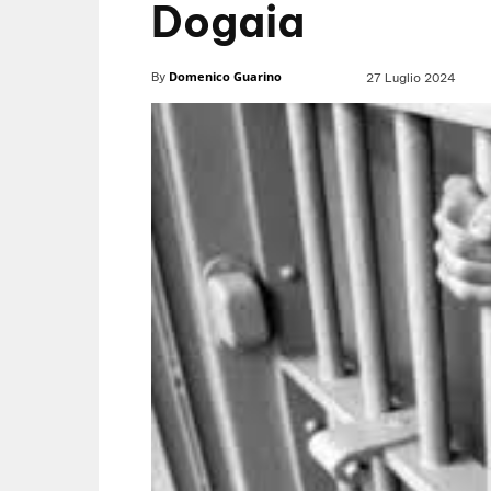
Dogaia
Domenico Guarino
By
27 Luglio 2024