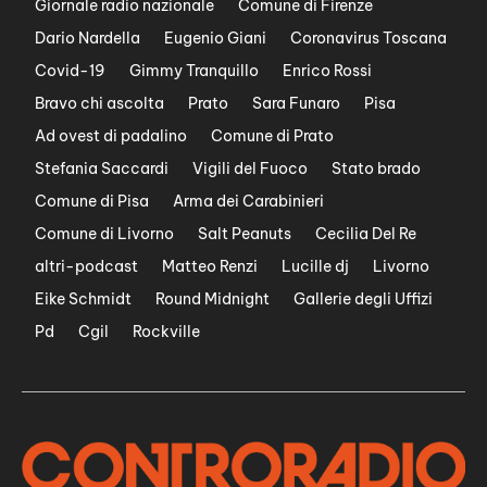
Giornale radio nazionale
Comune di Firenze
Dario Nardella
Eugenio Giani
Coronavirus Toscana
Covid-19
Gimmy Tranquillo
Enrico Rossi
Bravo chi ascolta
Prato
Sara Funaro
Pisa
Ad ovest di padalino
Comune di Prato
Stefania Saccardi
Vigili del Fuoco
Stato brado
Comune di Pisa
Arma dei Carabinieri
Comune di Livorno
Salt Peanuts
Cecilia Del Re
altri-podcast
Matteo Renzi
Lucille dj
Livorno
Eike Schmidt
Round Midnight
Gallerie degli Uffizi
Pd
Cgil
Rockville