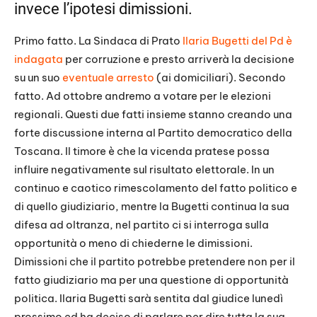
invece l’ipotesi dimissioni.
Primo fatto. La Sindaca di Prato
Ilaria Bugetti del Pd è
indagata
per corruzione e presto arriverà la decisione
su un suo
eventuale arresto
(ai domiciliari). Secondo
fatto. Ad ottobre andremo a votare per le elezioni
regionali. Questi due fatti insieme stanno creando una
forte discussione interna al Partito democratico della
Toscana. Il timore è che la vicenda pratese possa
influire negativamente sul risultato elettorale. In un
continuo e caotico rimescolamento del fatto politico e
di quello giudiziario, mentre la Bugetti continua la sua
difesa ad oltranza, nel partito ci si interroga sulla
opportunità o meno di chiederne le dimissioni.
Dimissioni che il partito potrebbe pretendere non per il
fatto giudiziario ma per una questione di opportunità
politica. Ilaria Bugetti sarà sentita dal giudice lunedì
prossimo ed ha deciso di parlare per dire tutta la sua