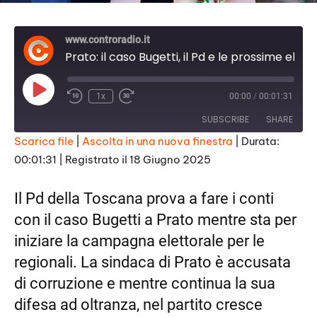
www.controradio.it
Prato: il caso Bugetti, il Pd e le prossime elezioni regionali
P
1x
00:00
/
00:01:31
l
a
SUBSCRIBE
SHARE
y
E
Scarica file
|
Ascolta in una nuova finestra
|
Durata:
p
i
00:01:31
|
Registrato il 18 Giugno 2025
SHARE
s
RSS FEED
o
d
LINK
Il Pd della Toscana prova a fare i conti
e
con il caso Bugetti a Prato mentre sta per
EMBED
iniziare la campagna elettorale per le
regionali. La sindaca di Prato è accusata
di corruzione e mentre continua la sua
difesa ad oltranza, nel partito cresce