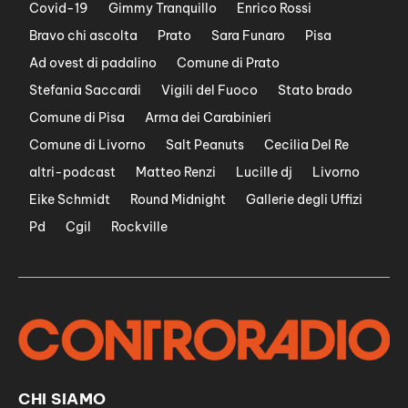
Covid-19
Gimmy Tranquillo
Enrico Rossi
Bravo chi ascolta
Prato
Sara Funaro
Pisa
Ad ovest di padalino
Comune di Prato
Stefania Saccardi
Vigili del Fuoco
Stato brado
Comune di Pisa
Arma dei Carabinieri
Comune di Livorno
Salt Peanuts
Cecilia Del Re
altri-podcast
Matteo Renzi
Lucille dj
Livorno
Eike Schmidt
Round Midnight
Gallerie degli Uffizi
Pd
Cgil
Rockville
CHI SIAMO