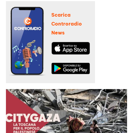
Scarica
Controradio
News