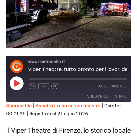
www.controradio.it
Viper Theatre, tutto pronto per i lavori della ripartenza
Play
1x
00:00
/
00:01:35
Episode
SUBSCRIBE
SHARE
Scarica file
|
Ascolta in una nuova finestra
|
Durata:
00:01:35
|
Registrato il 2 Luglio 2026
SHARE
RSS FEED
LINK
Il Viper Theatre di Firenze, lo storico locale