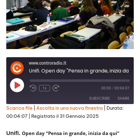
www.controradio.it
Unifi. Open day "Pensa in grande, inizia da qui"
Play
1x
00:00
/
00:04:07
Episode
SUBSCRIBE
SHARE
Scarica file
|
Ascolta in una nuova finestra
|
Durata:
00:04:07
|
Registrato il 31 Gennaio 2025
SHARE
RSS FEED
LINK
Unifi.
Open day “Pensa in grande, inizia da qui”