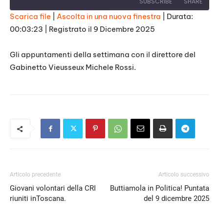
SUBSCRIBE
SHARE
Scarica file
|
Ascolta in una nuova finestra
|
Durata:
00:03:23
|
Registrato il 9 Dicembre 2025
SHARE
RSS FEED
LINK
Gli appuntamenti della settimana con il direttore del
Gabinetto Vieusseux Michele Rossi.
EMBED
Articolo precedente
Articolo successivo
Giovani volontari della CRI
Buttiamola in Politica! Puntata
riuniti inToscana.
del 9 dicembre 2025