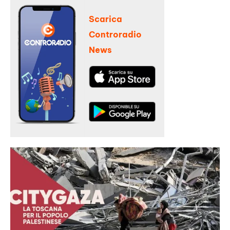
Scarica
Controradio
News