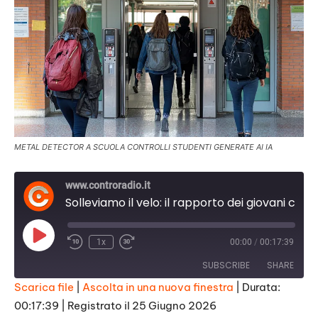
METAL DETECTOR A SCUOLA CONTROLLI STUDENTI GENERATE AI IA
www.controradio.it
Solleviamo il velo: il rapporto dei giovani con il fine vita
Play
1x
00:00
/
00:17:39
Episode
SUBSCRIBE
SHARE
Scarica file
|
Ascolta in una nuova finestra
|
Durata:
00:17:39
|
Registrato il 25 Giugno 2026
SHARE
RSS FEED