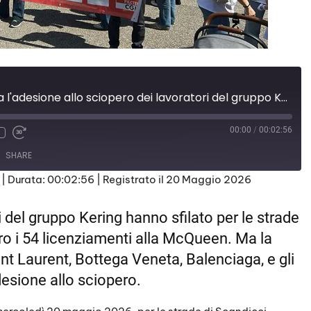
Scandicci, altissima l'adesione allo sciopero dei lavoratori del gruppo Kering
00:00
/
00:02:56
SHARE
|
Durata: 00:02:56
|
Registrato il 20 Maggio 2026
ci del gruppo Kering hanno sfilato per le strade
ro i 54 licenziamenti alla McQueen. Ma la
t Laurent, Bottega Veneta, Balenciaga, e gli
adesione allo sciopero.