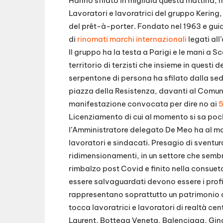
Hanno sfilato in migliaia questa mattina, 
Lavoratori e lavoratrici del gruppo Kering
del prêt-à-porter. Fondato nel 1963 e gui
di
rinomati marchi internazionali
legati all
Il gruppo ha la testa a Parigi e le mani a S
territorio di terzisti che insieme in questi
serpentone di persona ha sfilato dalla sed
piazza della Resistenza, davanti al Comune
manifestazione convocata per dire no ai
5
Licenziamento di cui al momento si sa poc
l’Amministratore delegato De Meo ha al mo
lavoratori e sindacati. Presagio di sventur
ridimensionamenti, in un settore che semb
rimbalzo post Covid e finito nella consu
essere salvaguardati devono essere i profitt
rappresentano soprattutto un patrimonio a
tocca lavoratrici e lavoratori di realtà cen
Laurent, Bottega Veneta, Balenciaga, Ginori