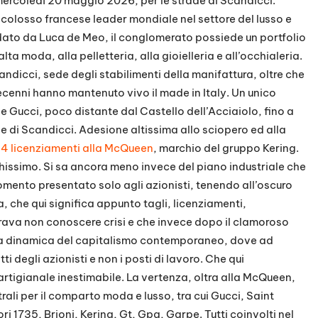
mercoledì 20 maggio 2026, per le strade di Scandicci.
, colosso francese leader mondiale nel settore del lusso e
dato da Luca de Meo, il conglomerato possiede un portfolio
’alta moda, alla pelletteria, alla gioielleria e all’occhialeria.
candicci, sede degli stabilimenti della manifattura, oltre che
 decenni hanno mantenuto vivo il made in Italy. Un unico
e Gucci, poco distante dal Castello dell’Acciaiolo, fino a
 di Scandicci. Adesione altissima allo sciopero ed alla
4 licenziamenti alla McQueen
, marchio del gruppo Kering.
hissimo. Si sa ancora meno invece del piano industriale che
mento presentato solo agli azionisti, tenendo all’oscuro
a, che qui significa appunto tagli, licenziamenti,
rava non conoscere crisi e che invece dopo il clamoroso
eta dinamica del capitalismo contemporaneo, dove ad
i degli azionisti e non i posti di lavoro. Che qui
rtigianale inestimabile. La vertenza, oltra alla McQueen,
trali per il comparto moda e lusso, tra cui Gucci, Saint
 1735, Brioni, Kering, Gt, Gpa, Garpe. Tutti coinvolti nel