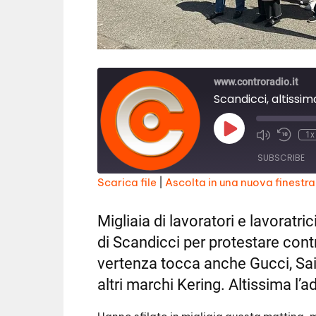
www.controradio.it
Play
1x
Episode
SUBSCRIBE
Scarica file
|
Ascolta in una nuova finestra
SHARE
RSS FEED
Migliaia di lavoratori e lavoratri
LINK
di Scandicci per protestare cont
EMBED
vertenza tocca anche Gucci, Sain
altri marchi Kering. Altissima l’