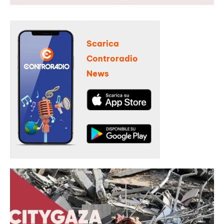
Scarica
Controradio
News