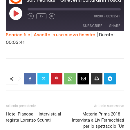
Salt Peanuts – Gli eventi culturali in Toscana, mercoledì 7 marzo marzo 2018
Play
1x
00:00
/
00:03:41
Episode
SUBSCRIBE
SHARE
Scarica file
|
Ascolta in una nuova finestra
|
Durata:
00:03:41
SHARE
RSS FEED
LINK
EMBED
Articolo precedente
Articolo successivo
Hotel Pianosa – Intervista al
Materia Prima 2018 –
regista Lorenzo Scurati
Intervista a Liv Ferracchiati
per lo spettacolo “Un