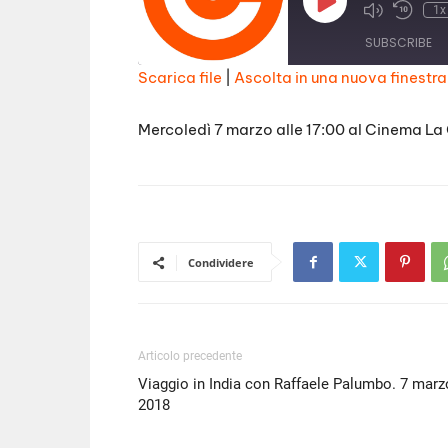
Play
1x
Episode
SUBSCRIBE
Scarica file
|
Ascolta in una nuova finestra
SHARE
RSS FEED
Mercoledì 7 marzo alle 17:00 al Cinema La
LINK
EMBED
Condividere
Articolo precedente
Viaggio in India con Raffaele Palumbo. 7 marz
2018