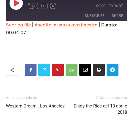
Play
1x
00:00
/
00:04:07
Episode
SUBSCRIBE
SHARE
Scarica file
|
Ascolta in una nuova finestra
|
Durata:
00:04:07
SHARE
RSS FEED
LINK
EMBED
Articolo precedente
Articolo successivo
Western Dream . Los Angeles
Enjoy the Ride del 13 aprile
2018