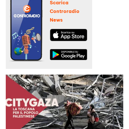
Scarica
Controradio
News