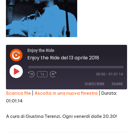
Enjoy the Ride
Enjoy the Ride del 13 aprile 2018
Play
1x
00:00
/
01:01:14
Episode
SUBSCRIBE
SHARE
Scarica file
|
Ascolta in una nuova finestra
|
Durata:
01:01:14
SHARE
RSS FEED
LINK
A cura di Giustina Terenzi. Ogni venerdì dalle 20.30!
EMBED