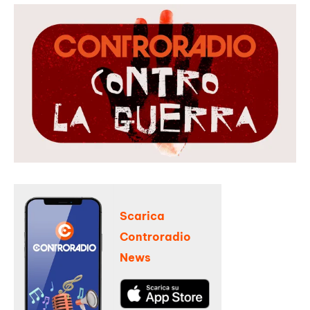
Scarica
Controradio
News