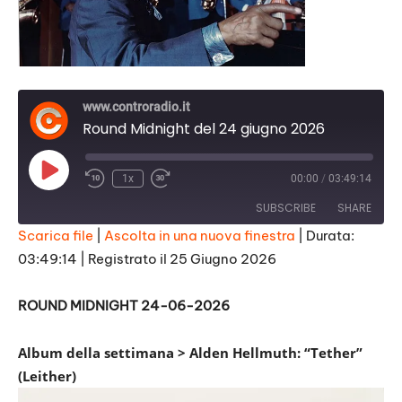
www.controradio.it
Round Midnight del 24 giugno 2026
Play
1x
00:00
/
03:49:14
Episode
SUBSCRIBE
SHARE
Scarica file
|
Ascolta in una nuova finestra
|
Durata:
03:49:14
|
Registrato il 25 Giugno 2026
SHARE
RSS FEED
LINK
ROUND MIDNIGHT 24-06-2026
EMBED
Album della settimana > Alden Hellmuth: “Tether”
(Leither)