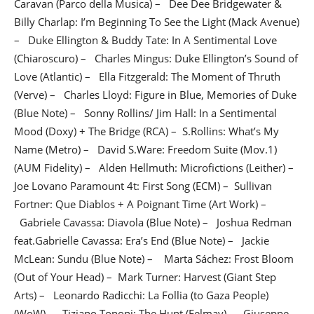
Caravan (Parco della Musica) – Dee Dee Bridgewater &
Billy Charlap: I’m Beginning To See the Light (Mack Avenue)
– Duke Ellington & Buddy Tate: In A Sentimental Love
(Chiaroscuro) – Charles Mingus: Duke Ellington’s Sound of
Love (Atlantic) – Ella Fitzgerald: The Moment of Thruth
(Verve) – Charles Lloyd: Figure in Blue, Memories of Duke
(Blue Note) – Sonny Rollins/ Jim Hall: In a Sentimental
Mood (Doxy) + The Bridge (RCA) – S.Rollins: What’s My
Name (Metro) – David S.Ware: Freedom Suite (Mov.1)
(AUM Fidelity) – Alden Hellmuth: Microfictions (Leither) –
Joe Lovano Paramount 4t: First Song (ECM) – Sullivan
Fortner: Que Diablos + A Poignant Time (Art Work) –
Gabriele Cavassa: Diavola (Blue Note) – Joshua Redman
feat.Gabrielle Cavassa: Era’s End (Blue Note) – Jackie
McLean: Sundu (Blue Note) – Marta Sáchez: Frost Bloom
(Out of Your Head) – Mark Turner: Harvest (Giant Step
Arts) – Leonardo Radicchi: La Follia (to Gaza People)
(WoW) – Tiziano Tononi: The Hunt (Felmay) – Giuseppe