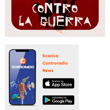
Scarica
Controradio
News