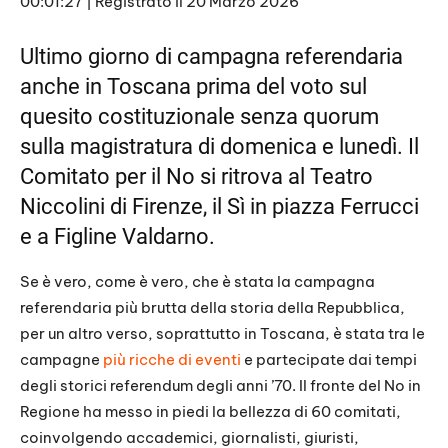
00:01:27
|
Registrato il 20 Marzo 2026
SHARE
RSS FEED
LINK
Ultimo giorno di campagna referendaria
anche in Toscana prima del voto sul
EMBED
quesito costituzionale senza quorum
sulla magistratura di domenica e lunedì. Il
Comitato per il No si ritrova al Teatro
Niccolini di Firenze, il Sì in piazza Ferrucci
e a Figline Valdarno.
Se è vero, come è vero, che è stata la campagna
referendaria più brutta della storia della Repubblica,
per un altro verso, soprattutto in Toscana, è stata tra le
campagne
più ricche di eventi
e partecipate dai tempi
degli storici referendum degli anni ’70. Il fronte del No in
Regione ha messo in piedi la bellezza di 60 comitati,
coinvolgendo accademici, giornalisti, giuristi,