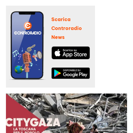
Scarica
Controradio
News