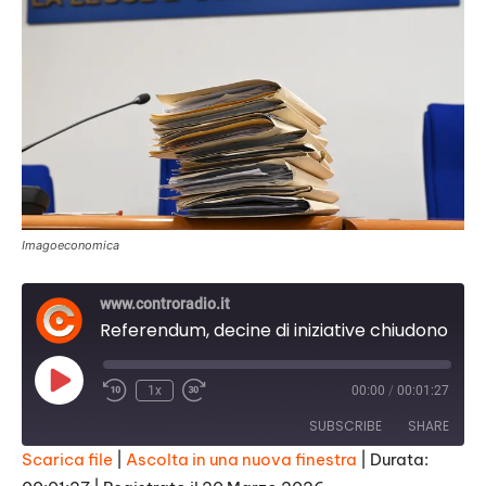
Imagoeconomica
www.controradio.it
Referendum, decine di iniziative chiudono la campagna in Toscana
Play
1x
00:00
/
00:01:27
Episode
SUBSCRIBE
SHARE
Scarica file
|
Ascolta in una nuova finestra
|
Durata: