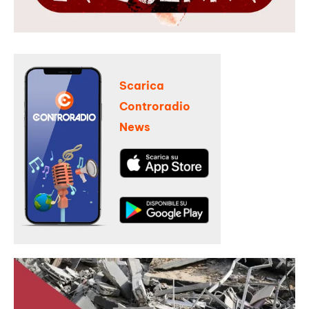
Scarica
Controradio
News