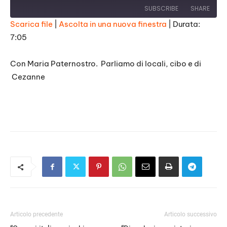
SUBSCRIBE
SHARE
Scarica file
|
Ascolta in una nuova finestra
|
Durata:
7:05
SHARE
RSS FEED
LINK
Con Maria Paternostro. Parliamo di locali, cibo e di
Cezanne
EMBED
Articolo precedente
Articolo successivo