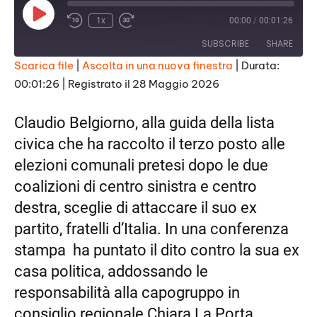
Play
1x
00:00
/
00:01:26
Episode
SUBSCRIBE
SHARE
Scarica file
|
Ascolta in una nuova finestra
|
Durata:
00:01:26
|
Registrato il 28 Maggio 2026
SHARE
RSS FEED
LINK
Claudio Belgiorno, alla guida della lista
civica che ha raccolto il terzo posto alle
EMBED
elezioni comunali pretesi dopo le due
coalizioni di centro sinistra e centro
destra, sceglie di attaccare il suo ex
partito, fratelli d’Italia. In una conferenza
stampa
ha puntato il dito contro la sua ex
casa politica, addossando le
responsabilità alla capogruppo in
consiglio regionale Chiara La Porta.