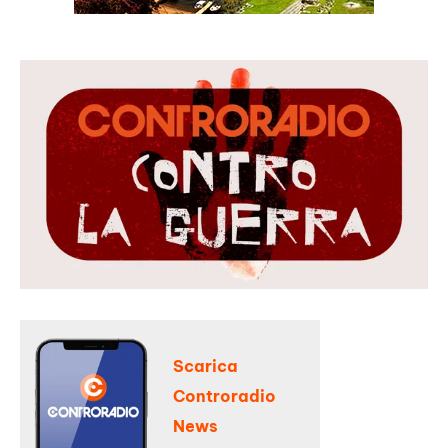
Scarica
Controradio
News