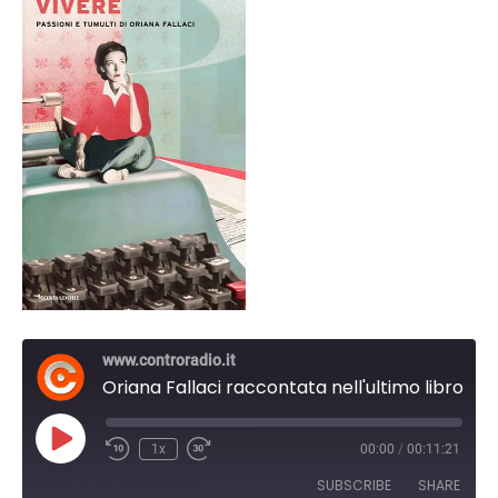
www.controradio.it
Oriana Fallaci raccontata nell'ultimo libro di Riccardo Nencini
Play
1x
00:00
/
00:11:21
Episode
SUBSCRIBE
SHARE