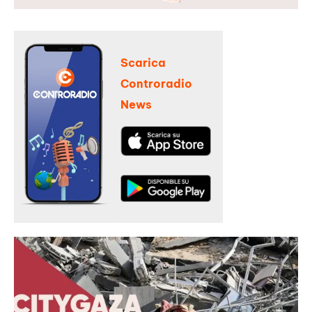
Scarica
Controradio
News