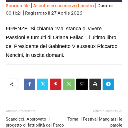
Scarica file
|
Ascolta in una nuova finestra
|
Durata:
00:11:21
|
Registrato il 27 Aprile 2026
SHARE
RSS FEED
LINK
FIRENZE. Si chiama “Mai stanca di vivere.
EMBED
Passioni e tumulti di Oriana Fallaci”, l’ultimo libro
del Presidente del Gabinetto Vieusseux Riccardo
Nencini, in uscita domani.
Articolo precedente
Articolo successivo
Scandicci. Approvato il
Torna il Festival Mangiarsi le
progetto di fattibilità del Parco
parole