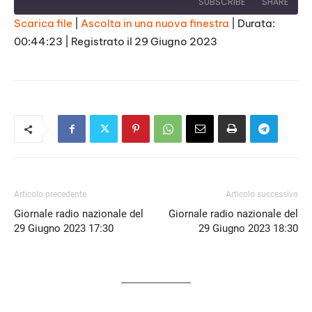
SUBSCRIBE
SHARE
Scarica file
|
Ascolta in una nuova finestra
|
Durata:
00:44:23
|
Registrato il 29 Giugno 2023
SHARE
RSS FEED
LINK
EMBED
Articolo precedente
Articolo successivo
Giornale radio nazionale del
Giornale radio nazionale del
29 Giugno 2023 17:30
29 Giugno 2023 18:30