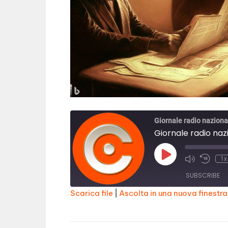
Giornale radio naziona
Giornale radio naz
Play
1x
Episode
SUBSCRIBE
Scarica file
|
Ascolta in una nuova finestra
SHARE
RSS FEED