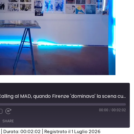
Mostre: Florence Calling al MAD, quando Firenze 'dominava' la scena culturale europea
00:00
/
00:02:02
SHARE
|
Durata: 00:02:02
|
Registrato il 1 Luglio 2026