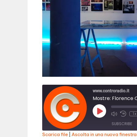
www.controradio.it
Play
1x
Episode
SUBSCRIBE
Scarica file
|
Ascolta in una nuova finestra