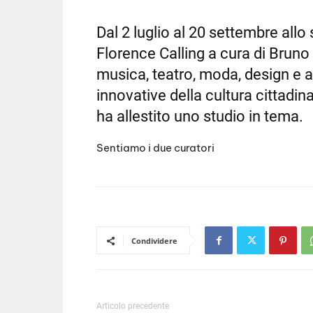
SHARE
RSS FEED
Dal 2 luglio al 20 settembre allo
LINK
Florence Calling a cura di Bruno
EMBED
musica, teatro, moda, design e ar
innovative della cultura cittadi
ha allestito uno studio in tema.
Sentiamo i due curatori
Condividere
Articolo precedente