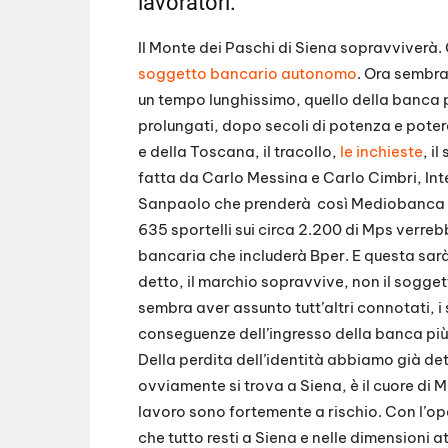
lavoratori.
Il Monte dei Paschi di Siena sopravviver
soggetto bancario autonomo
. Ora sembra
un tempo lunghissimo, quello della banca p
prolungati, dopo secoli di potenza e poter
e della Toscana, il tracollo,
le inchieste
, i
fatta da Carlo Messina e Carlo Cimbri, Inte
Sanpaolo che prenderà così Mediobanca e 
635 sportelli sui circa 2.200 di Mps verreb
bancaria che includerà Bper. E questa sarà 
detto, il marchio sopravvive, non il sogget
sembra aver assunto tutt’altri connotati, i 
conseguenze dell’ingresso della banca più
Della perdita dell’identità abbiamo già de
ovviamente si trova a Siena, è il cuore di 
lavoro sono fortemente a rischio. Con l’o
che tutto resti a Siena e nelle dimensioni 