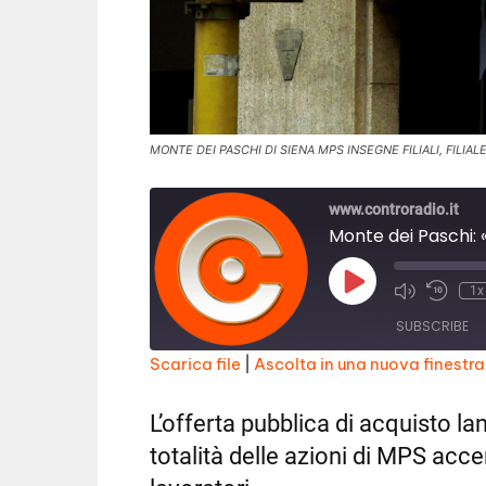
MONTE DEI PASCHI DI SIENA MPS INSEGNE FILIALI, FILIA
www.controradio.it
Play
1x
Episode
SUBSCRIBE
Scarica file
|
Ascolta in una nuova finestra
SHARE
RSS FEED
L’offerta pubblica di acquisto la
LINK
totalità delle azioni di MPS acc
EMBED