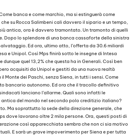
à. Come banca e come marchio, ma si estinguerà come
 che su Rocca Salimbeni cali davvero il sipario e un tempo,
iù antica, ora è davvero tramontato. Un tramonto di quelli
e. Dopo lo splendore di una banca cassaforte della sinistra
l salvataggio. Ed ora, ultimo atto, l’offerta da 30.6 miliardi
sa e Unipol. Così Mps finirà sotto le insegne di Intesa
dunque quel 13,2% che questa ha in Generali. Così ben
bero acquisiti da Unipol e gestiti da una nuova realtà
il Monte dei Paschi, senza Siena, in tutti i sensi. Come
to bancario autonomo. Ed ora che il tracollo definitivo
sindacati lanciano l’allarme. Quali sono infatti le
 antica del mondo nel secondo polo creditizio italiano?
tto. Ma soprattutto la sede della direzione generale, che
Mps dove lavorano oltre 2 mila persone. Ora, questi posti di
perazione così apparecchiata sembra che non ci sia motivo
attuali. E sarà un grave impoverimento per Siena e per tutta