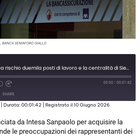
LE, BANCA SEMAFORO GIALLO
Monte dei Paschi: «a rischio duemila posti di lavoro e la centralità di Siena»
00:00
/
00:01:42
SHARE
|
Durata: 00:01:42
|
Registrato il 10 Giugno 2026
nciata da Intesa Sanpaolo per acquisire la
ende le preoccupazioni dei rappresentanti dei