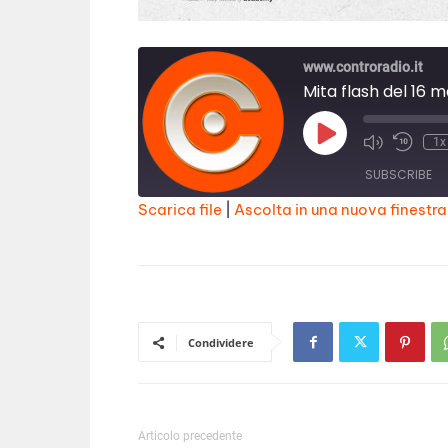
www.controradio.it
Mita flash del 16 
Play
1x
Episode
SUBSCRIBE
Scarica file
|
Ascolta in una nuova finestra
SHARE
RSS FEED
LINK
EMBED
Condividere
Articolo precedente