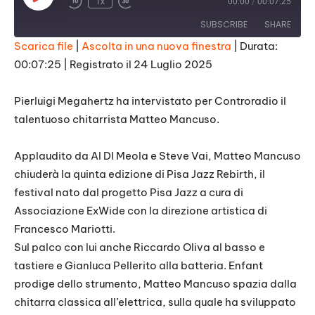
1x
00:00
/
00:07:25
Episode
SUBSCRIBE
SHARE
Scarica file
|
Ascolta in una nuova finestra
|
Durata:
00:07:25
|
Registrato il 24 Luglio 2025
SHARE
RSS FEED
LINK
Pierluigi Megahertz ha intervistato per Controradio il
talentuoso chitarrista Matteo Mancuso.
EMBED
Applaudito da Al DI Meola e Steve Vai, Matteo Mancuso
chiuderà la quinta edizione di Pisa Jazz Rebirth, il
festival nato dal progetto Pisa Jazz a cura di
Associazione ExWide con la direzione artistica di
Francesco Mariotti.
Sul palco con lui anche Riccardo Oliva al basso e
tastiere e Gianluca Pellerito alla batteria. Enfant
prodige dello strumento, Matteo Mancuso spazia dalla
chitarra classica all’elettrica, sulla quale ha sviluppato