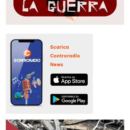
Scarica
Controradio
News