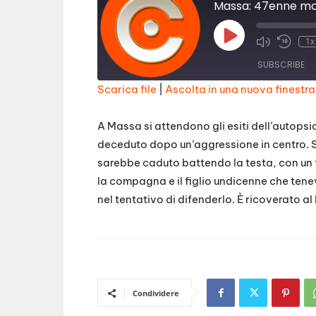
Play
1x
Episode
SUBSCRIBE
Scarica file
|
Ascolta in una nuova finestra
SHARE
RSS FEED
A Massa si attendono gli esiti dell’autopsi
LINK
deceduto dopo un’aggressione in centro. Se
sarebbe caduto battendo la testa, con un
EMBED
la compagna e il figlio undicenne che tene
nel tentativo di difenderlo. È ricoverato al
Condividere