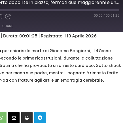
Massa: 47enne morto dopo lite in piazza, fermati due maggiorenni e un minore
00:00
/
00:01:25
SHARE
|
Durata: 00:01:25
|
Registrato il 13 Aprile 2026
a per chiarire la morte di Giacomo Bongiorni, il 47enne
condo le prime ricostruzioni, durante la colluttazione
 trauma che ha provocato un arresto cardiaco. Sotto shock
va per mano suo padre, mentre il cognato è rimasto ferito
 Noa con fratture agli arti e un’emorragia cerebrale.