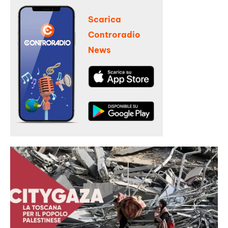
Scarica
Controradio
News