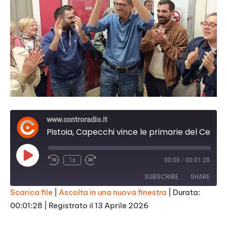
www.controradio.it
Pistoia, Capecchi vince le primarie del Centro sinistra
Play
1x
00:00
/
00:01:28
Episode
SUBSCRIBE
SHARE
Scarica file
|
Ascolta in una nuova finestra
|
Durata:
00:01:28
|
Registrato il 13 Aprile 2026
SHARE
RSS FEED