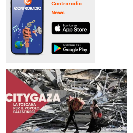
Controradio
News