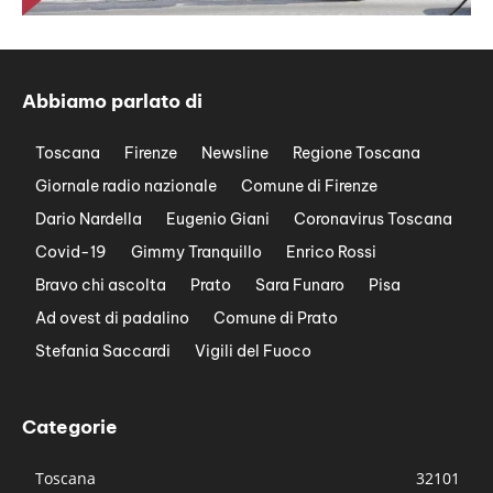
Abbiamo parlato di
Toscana
Firenze
Newsline
Regione Toscana
Giornale radio nazionale
Comune di Firenze
Dario Nardella
Eugenio Giani
Coronavirus Toscana
Covid-19
Gimmy Tranquillo
Enrico Rossi
Bravo chi ascolta
Prato
Sara Funaro
Pisa
Ad ovest di padalino
Comune di Prato
Stefania Saccardi
Vigili del Fuoco
Categorie
Toscana
32101