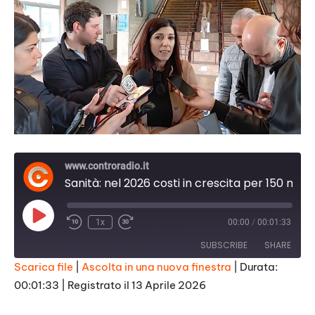
www.controradio.it
Sanità: nel 2026 costi in crescita per 150 mln
Play
1x
00:00
/
00:01:33
Episode
SUBSCRIBE
SHARE
Scarica file
|
Ascolta in una nuova finestra
|
Durata:
00:01:33
|
Registrato il 13 Aprile 2026
SHARE
RSS FEED