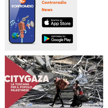
Controradio
News