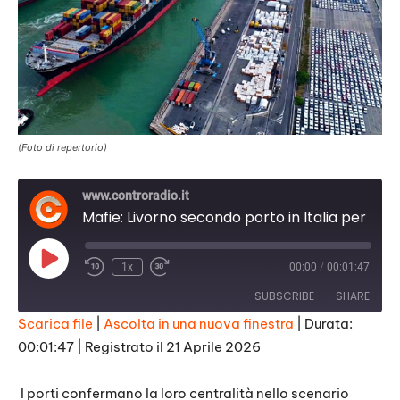
(Foto di repertorio)
www.controradio.it
Mafie: Livorno secondo porto in Italia per traffici illeciti
Play
1x
00:00
/
00:01:47
Episode
SUBSCRIBE
SHARE
Scarica file
|
Ascolta in una nuova finestra
|
Durata:
00:01:47
|
Registrato il 21 Aprile 2026
SHARE
RSS FEED
LINK
I porti confermano la loro centralità nello scenario