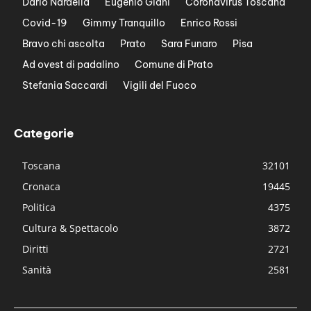
Dario Nardella
Eugenio Giani
Coronavirus Toscana
Covid-19
Gimmy Tranquillo
Enrico Rossi
Bravo chi ascolta
Prato
Sara Funaro
Pisa
Ad ovest di padalino
Comune di Prato
Stefania Saccardi
Vigili del Fuoco
Categorie
Toscana
32101
Cronaca
19445
Politica
4375
Cultura & Spettacolo
3872
Diritti
2721
Sanità
2581