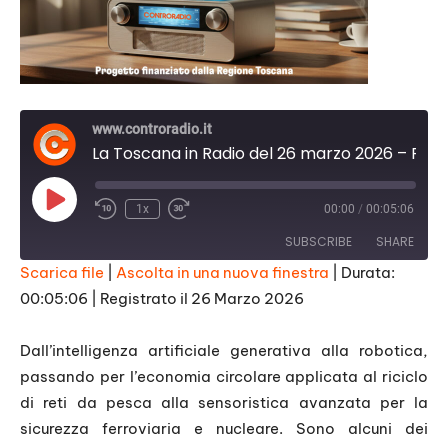
www.controradio.it
La Toscana in Radio del 26 marzo 2026 – Puntata 15
Play
1x
00:00
/
00:05:06
Episode
SUBSCRIBE
SHARE
Scarica file
|
Ascolta in una nuova finestra
|
Durata:
00:05:06
|
Registrato il 26 Marzo 2026
SHARE
RSS FEED
LINK
Dall’intelligenza artificiale generativa alla robotica,
passando per l’economia circolare applicata al riciclo
EMBED
di reti da pesca alla sensoristica avanzata per la
sicurezza ferroviaria e nucleare. Sono alcuni dei