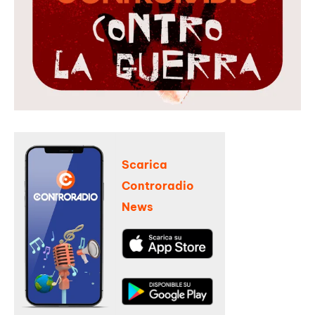
Scarica
Controradio
News