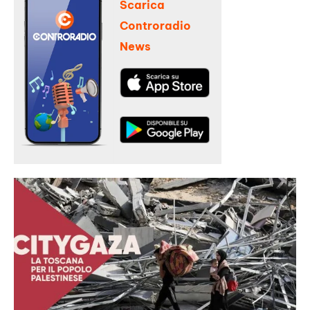
Scarica
Controradio
News