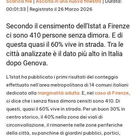
Scarica file
|
Ascolta in una nuova finestra
|
Durata:
00:01:33
|
Registrato il 26 Marzo 2026
SHARE
RSS FEED
LINK
Secondo il censimento dell’Istat a Firenze
ci sono 410 persone senza dimora. E di
EMBED
questa quasi il 60% vive in strada. Tra le
città analizzate è il dato più alto in Italia
dopo Genova.
L’Istat ha pubblicato i primi risultati del conteggio
effettuato nell’area metropolitana di 14 comuni italiani
dedicato alla
marginalità adulta.
E, nel
caso di Firenze
,
ci dice che i senza fissa dimora censiti sono 410. Di
questi, quasi il 60% vive in strada. Per un buon 30% in
centro storico, il 40% nella zona dei viali di
circonvallazione, il rimanente nelle zone periferiche
della città, su panchine di giardini pubblici, portici,