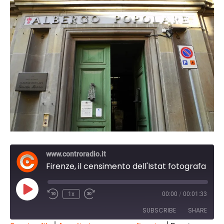
www.controradio.it
Firenze, il censimento dell'Istat fotografa la situazione dei senza fissa dimora
Play
1x
00:00
/
00:01:33
Episode
SUBSCRIBE
SHARE