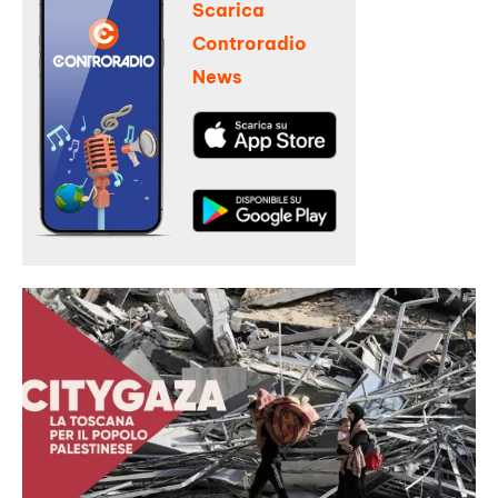
Scarica
Controradio
News