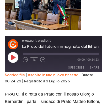
www.controradio.it
La Prato del futuro immaginata dal Biffoni Ter
Play
1x
00:00
/
00:24:23
Episode
SUBSCRIBE
SHARE
Scarica file
|
Ascolta in una nuova finestra
|
Durata:
00:24:23
|
Registrato il 3 Luglio 2026
SHARE
RSS FEED
LINK
PRATO. Il diretta da Prato con il nostro Giorgio
EMBED
Bernardini, parla il sindaco di Prato Matteo Biffoni,