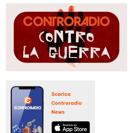
Scarica
Controradio
News