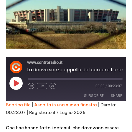
www.controradio.it
La deriva senza appello del carcere fiorentino di Sollicciano
Play
1x
00:00
/
00:23:07
Episode
SUBSCRIBE
SHARE
Scarica file
|
Ascolta in una nuova finestra
|
Durata:
00:23:07
|
Registrato il 7 Luglio 2026
SHARE
RSS FEED
LINK
Che fine hanno fatto i detenuti che dovevano essere