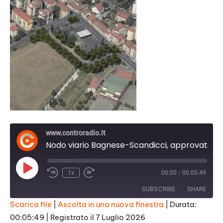
www.controradio.it
Nodo viario Bagnese-Scandicci, approvato il progetto esecutivo
Play
1x
00:00
/
00:05:49
Episode
SUBSCRIBE
SHARE
Scarica file
|
Ascolta in una nuova finestra
|
Durata:
00:05:49
|
Registrato il 7 Luglio 2026
SHARE