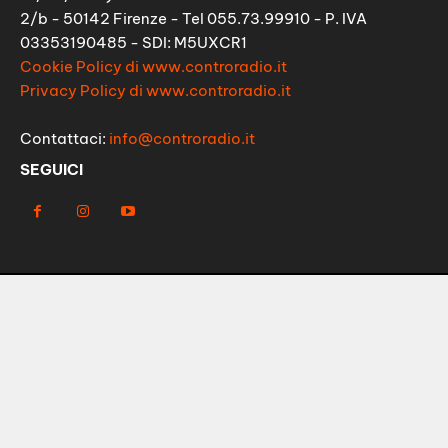
2/b - 50142 Firenze - Tel 055.73.99910 - P. IVA
03353190485 - SDI: M5UXCR1
Cookie Policy di www.controradio.it
Privacy Policy di www.controradio.it
Contattaci:
info@controradio.it
SEGUICI