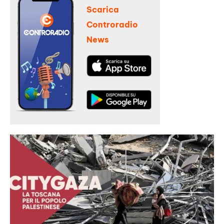
Scarica
Controradio
News