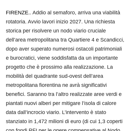
RSS FEED
LINK
FIRENZE.
. Addio al semaforo, arriva una viabilità
EMBED
rotatoria. Avvio lavori inizio 2027. Una richiesta
storica per risolvere un nodo viario cruciale
dell’area metropolitana tra Quartiere 4 e Scandicci,
dopo aver superato numerosi ostacoli patrimoniali
e burocratici, viene soddisfatta da un importante
progetto che è prossimo alla realizzazione. La
mobilità del quadrante sud-ovest dell’area
metropolitana fiorentina ne avrà significativi
benefici. Saranno tra l’altro realizzate aree verdi e
piantati nuovi alberi per mitigare l’isola di calore
data dall’incrocio viario. L’intervento è stato
stanziato in 1,472 milioni di euro (di cui 1,3 coperti
con fondi RFI per le opere compensative al Nodo