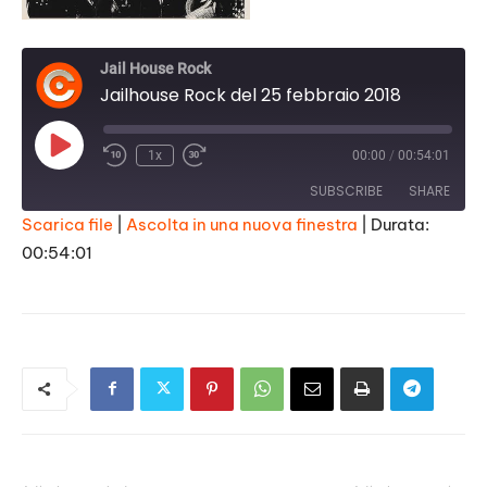
Jail House Rock
Jailhouse Rock del 25 febbraio 2018
Play
1x
00:00
/
00:54:01
Episode
SUBSCRIBE
SHARE
Scarica file
|
Ascolta in una nuova finestra
|
Durata:
00:54:01
SHARE
RSS FEED
LINK
EMBED