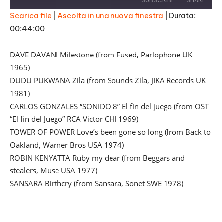
SUBSCRIBE
SHARE
Scarica file
|
Ascolta in una nuova finestra
|
Durata:
00:44:00
SHARE
RSS FEED
LINK
DAVE DAVANI Milestone (from Fused, Parlophone UK
1965)
EMBED
DUDU PUKWANA Zila (from Sounds Zila, JIKA Records UK
1981)
CARLOS GONZALES “SONIDO 8” El fin del juego (from OST
“El fin del Juego” RCA Victor CHI 1969)
TOWER OF POWER Love’s been gone so long (from Back to
Oakland, Warner Bros USA 1974)
ROBIN KENYATTA Ruby my dear (from Beggars and
stealers, Muse USA 1977)
SANSARA Birthcry (from Sansara, Sonet SWE 1978)