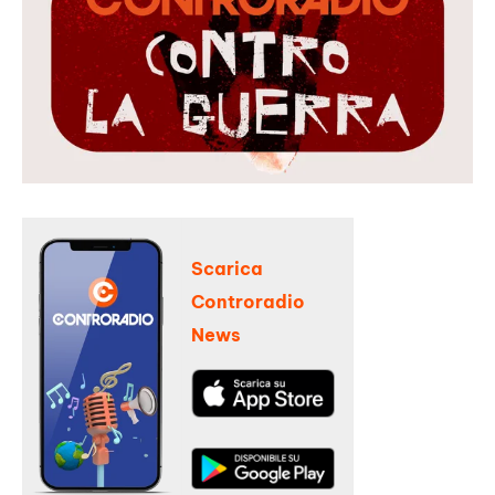
Scarica
Controradio
News