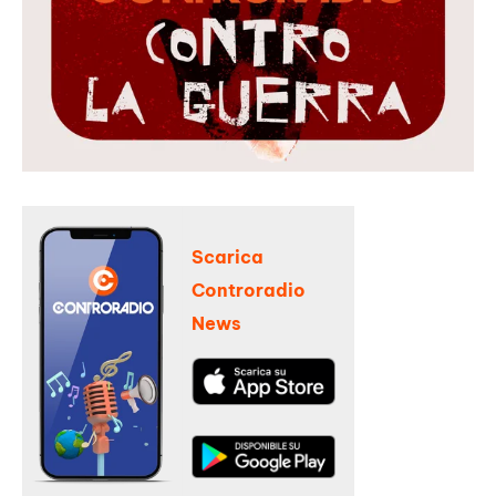
Scarica
Controradio
News