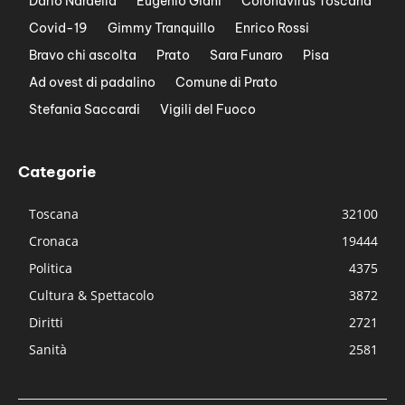
Dario Nardella
Eugenio Giani
Coronavirus Toscana
Covid-19
Gimmy Tranquillo
Enrico Rossi
Bravo chi ascolta
Prato
Sara Funaro
Pisa
Ad ovest di padalino
Comune di Prato
Stefania Saccardi
Vigili del Fuoco
Categorie
Toscana
32100
Cronaca
19444
Politica
4375
Cultura & Spettacolo
3872
Diritti
2721
Sanità
2581