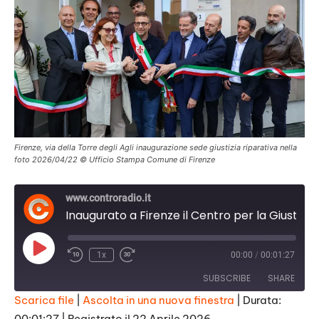
Firenze, via della Torre degli Agli inaugurazione sede giustizia riparativa nella
foto 2026/04/22 © Ufficio Stampa Comune di Firenze
www.controradio.it
Inaugurato a Firenze il Centro per la Giustizia riparativa
Play
1x
00:00
/
00:01:27
Episode
SUBSCRIBE
SHARE
Scarica file
|
Ascolta in una nuova finestra
|
Durata:
00:01:27
|
Registrato il 22 Aprile 2026