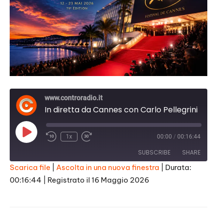
www.controradio.it
In diretta da Cannes con Carlo Pellegrini
Play
1x
00:00
/
00:16:44
Episode
SUBSCRIBE
SHARE
Scarica file
|
Ascolta in una nuova finestra
|
Durata:
00:16:44
|
Registrato il 16 Maggio 2026
SHARE
RSS FEED
LINK