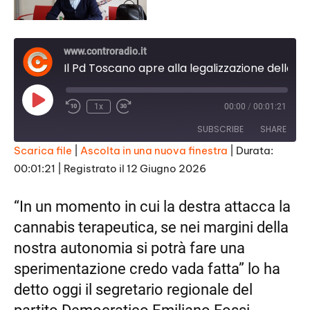
www.controradio.it
Il Pd Toscano apre alla legalizzazione delle droghe leggere
Play
1x
00:00
/
00:01:21
Episode
SUBSCRIBE
SHARE
Scarica file
|
Ascolta in una nuova finestra
|
Durata:
00:01:21
|
Registrato il 12 Giugno 2026
SHARE
RSS FEED
LINK
“In un momento in cui la destra attacca la
cannabis terapeutica, se nei margini della
EMBED
nostra autonomia si potrà fare una
sperimentazione credo vada fatta” lo ha
detto oggi il segretario regionale del