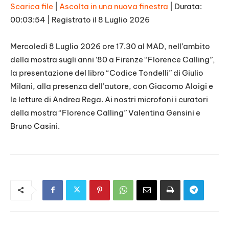
Scarica file
|
Ascolta in una nuova finestra
|
Durata:
00:03:54
|
Registrato il 8 Luglio 2026
SHARE
RSS FEED
LINK
Mercoledì 8 Luglio 2026 ore 17.30 al MAD, nell’ambito
della mostra sugli anni ’80 a Firenze “Florence Calling”,
EMBED
la presentazione del libro “Codice Tondelli” di Giulio
Milani, alla presenza dell’autore, con Giacomo Aloigi e
le letture di Andrea Rega. Ai nostri microfoni i curatori
della mostra “Florence Calling” Valentina Gensini e
Bruno Casini.