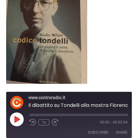
www.controradio.it
Il dibattito su Tondelli alla mostra Florence Calling sugli anni '80 fiorentini
Play
1x
00:00
/
00:03:54
Episode
SUBSCRIBE
SHARE