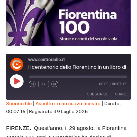
www.controradio.it
Il centenario della Fiorentino in un libro di Giuseppe Calabrese
Play
1x
00:00
/
00:07:16
Episode
SUBSCRIBE
SHARE
Scarica file
|
Ascolta in una nuova finestra
|
Durata:
00:07:16
|
Registrato il 9 Luglio 2026
SHARE
RSS FEED
LINK
FIRENZE.
Quest’anno, il 29 agosto, la Fiorentina