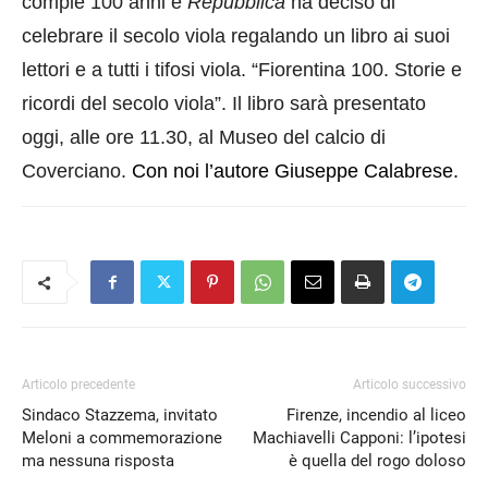
EMBED
compie 100 anni e
Repubblica
ha deciso di
celebrare il secolo viola regalando un libro ai suoi
lettori e a tutti i tifosi viola. “Fiorentina 100. Storie e
ricordi del secolo viola”. Il libro sarà presentato
oggi, alle ore 11.30, al Museo del calcio di
Coverciano.
Con noi l’autore Giuseppe Calabrese.
Articolo precedente
Articolo successivo
Sindaco Stazzema, invitato
Firenze, incendio al liceo
Meloni a commemorazione
Machiavelli Capponi: l’ipotesi
ma nessuna risposta
è quella del rogo doloso