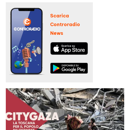
Scarica
Controradio
News