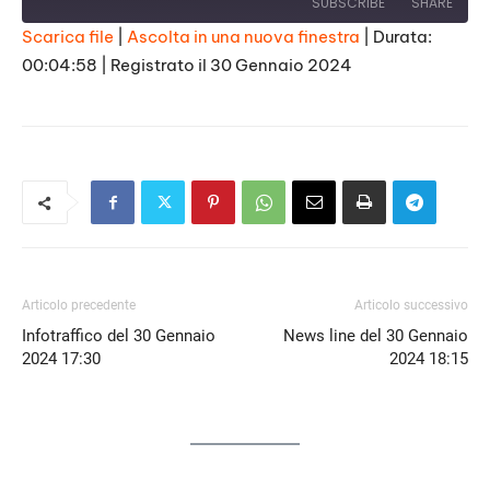
SUBSCRIBE
SHARE
Scarica file
|
Ascolta in una nuova finestra
|
Durata:
00:04:58
|
Registrato il 30 Gennaio 2024
SHARE
RSS FEED
LINK
EMBED
Articolo precedente
Articolo successivo
Infotraffico del 30 Gennaio
News line del 30 Gennaio
2024 17:30
2024 18:15