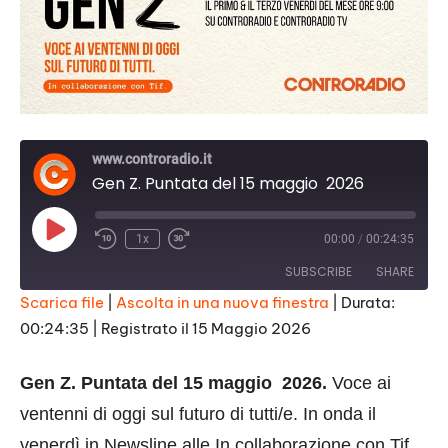
www.controradio.it
Gen Z. Puntata del 15 maggio 2026
Play
1x
00:00
/
00:24:35
Episode
SUBSCRIBE
SHARE
Scarica file
|
Ascolta in una nuova finestra
|
Durata:
00:24:35
|
Registrato il 15 Maggio 2026
SHARE
RSS FEED
LINK
Gen Z. Puntata del 15 maggio 2026.
Voce ai
EMBED
ventenni di oggi sul futuro di tutti/e. In onda il
venerdì in Newsline alle In collaborazione con Tif.