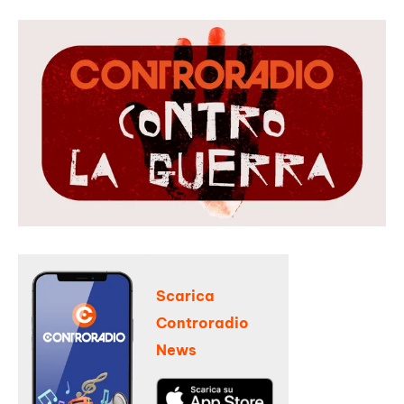
Scarica
Controradio
News