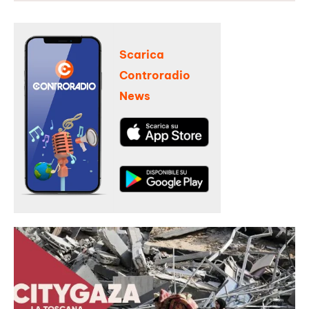
Scarica
Controradio
News