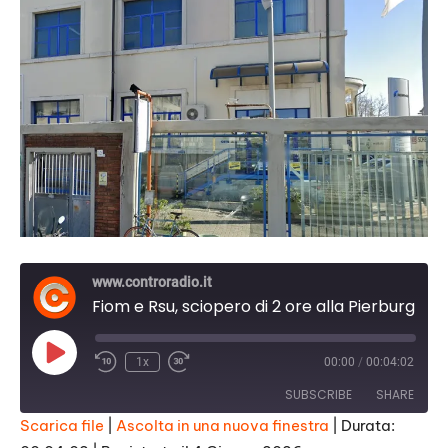
www.controradio.it
Fiom e Rsu, sciopero di 2 ore alla Pierburg di Livorno
Play
1x
00:00
/
00:04:02
Episode
SUBSCRIBE
SHARE
Scarica file
|
Ascolta in una nuova finestra
|
Durata: