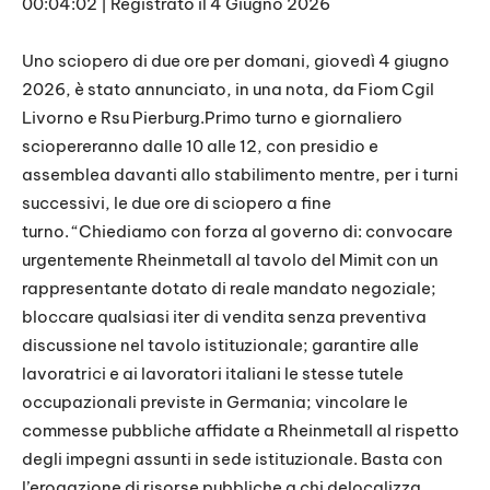
00:04:02
|
Registrato il 4 Giugno 2026
SHARE
RSS FEED
LINK
Uno sciopero di due ore per domani, giovedì 4 giugno
2026, è stato annunciato, in una nota, da Fiom Cgil
EMBED
Livorno e Rsu Pierburg.Primo turno e giornaliero
sciopereranno dalle 10 alle 12, con presidio e
assemblea davanti allo stabilimento mentre, per i turni
successivi, le due ore di sciopero a fine
turno. “Chiediamo con forza al governo di: convocare
urgentemente Rheinmetall al tavolo del Mimit con un
rappresentante dotato di reale mandato negoziale;
bloccare qualsiasi iter di vendita senza preventiva
discussione nel tavolo istituzionale; garantire alle
lavoratrici e ai lavoratori italiani le stesse tutele
occupazionali previste in Germania; vincolare le
commesse pubbliche affidate a Rheinmetall al rispetto
degli impegni assunti in sede istituzionale. Basta con
l’erogazione di risorse pubbliche a chi delocalizza,