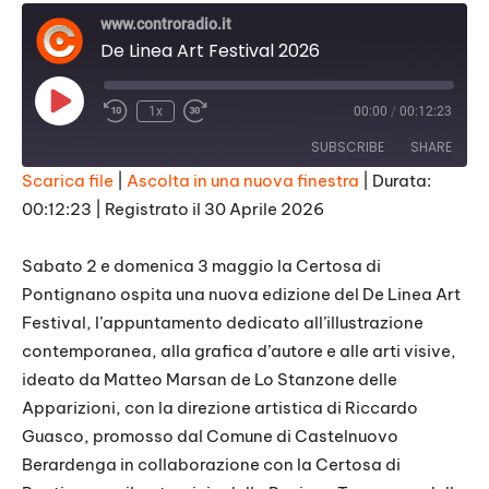
www.controradio.it
De Linea Art Festival 2026
Play
1x
00:00
/
00:12:23
Episode
SUBSCRIBE
SHARE
Scarica file
|
Ascolta in una nuova finestra
|
Durata:
00:12:23
|
Registrato il 30 Aprile 2026
SHARE
RSS FEED
LINK
Sabato 2 e domenica 3 maggio la Certosa di
Pontignano ospita una nuova edizione del De Linea Art
EMBED
Festival, l’appuntamento dedicato all’illustrazione
contemporanea, alla grafica d’autore e alle arti visive,
ideato da Matteo Marsan de Lo Stanzone delle
Apparizioni, con la direzione artistica di Riccardo
Guasco, promosso dal Comune di Castelnuovo
Berardenga in collaborazione con la Certosa di