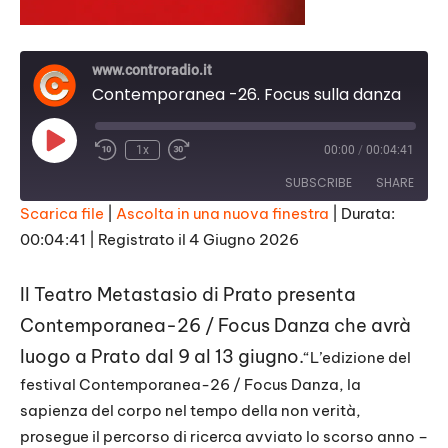
www.controradio.it
Contemporanea -26. Focus sulla danza
Play
1x
00:00
/
00:04:41
Episode
SUBSCRIBE
SHARE
Scarica file
|
Ascolta in una nuova finestra
|
Durata:
00:04:41
|
Registrato il 4 Giugno 2026
SHARE
RSS FEED
LINK
Il Teatro Metastasio di Prato presenta
Contemporanea-26 / Focus Danza che avrà
EMBED
luogo a Prato dal 9 al 13 giugno.
“L’edizione del
festival Contemporanea-26 / Focus Danza, la
sapienza del corpo nel tempo della non verità,
prosegue il percorso di ricerca avviato lo scorso anno –