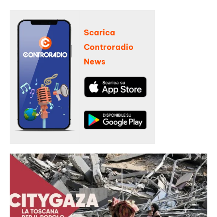
Scarica
Controradio
News