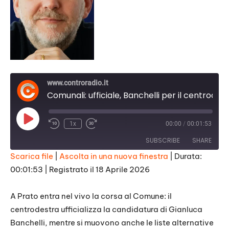
www.controradio.it
Comunali: ufficiale, Banchelli per il centrodestra sfida Biffoni a Prato
Play
1x
00:00
/
00:01:53
Episode
SUBSCRIBE
SHARE
Scarica file
|
Ascolta in una nuova finestra
|
Durata:
00:01:53
|
Registrato il 18 Aprile 2026
SHARE
RSS FEED
LINK
A Prato entra nel vivo la corsa al Comune: il
centrodestra ufficializza la candidatura di Gianluca
EMBED
Banchelli, mentre si muovono anche le liste alternative