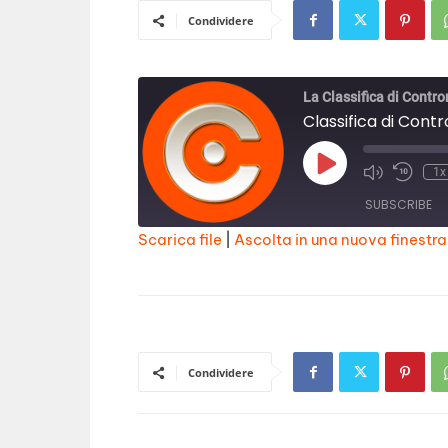
Condividere
La Classifica di Contro
Classifica di Cont
Play
1x
Episode
SUBSCRIBE
Scarica file
|
Ascolta in una nuova finestra
SHARE
RSS FEED
LINK
EMBED
Condividere