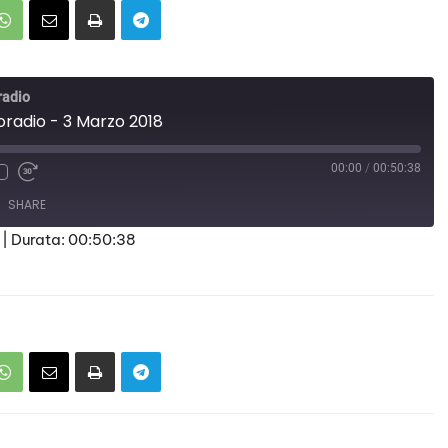
radio
roradio - 3 Marzo 2018
00:00
/
00:50:38
SHARE
|
Durata: 00:50:38